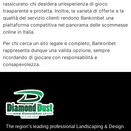
rassicurano chi desidera un’esperienza di gioco
trasparente e protetta. Inoltre, la varietà di offerte e la
qualità del servizio clienti rendono Bankonbet una
piattaforma competitiva nel panorama delle scommesse
online in Italia.
Per chi cerca un sito legale e completo, Bankonbet
rappresenta dunque una valida opzione, sempre
ricordando di giocare con responsabilità e
consapevolezza.
The region’s leading professional Landscaping & Design