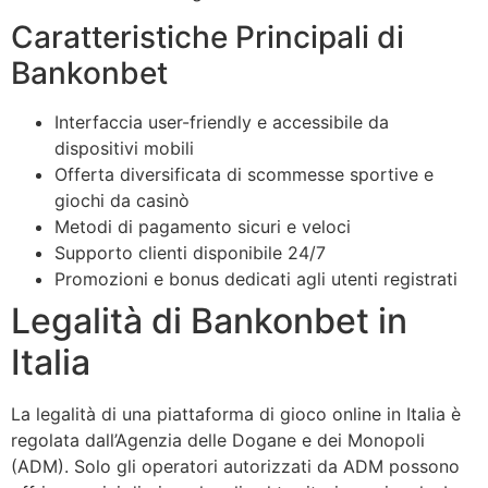
Caratteristiche Principali di
Bankonbet
Interfaccia user-friendly e accessibile da
dispositivi mobili
Offerta diversificata di scommesse sportive e
giochi da casinò
Metodi di pagamento sicuri e veloci
Supporto clienti disponibile 24/7
Promozioni e bonus dedicati agli utenti registrati
Legalità di Bankonbet in
Italia
La legalità di una piattaforma di gioco online in Italia è
regolata dall’Agenzia delle Dogane e dei Monopoli
(ADM). Solo gli operatori autorizzati da ADM possono