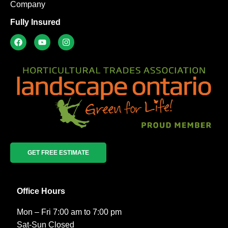
Company
Fully Insured
GET FREE ESTIMATE
Office Hours
Mon – Fri 7:00 am to 7:00 pm
Sat-Sun Closed