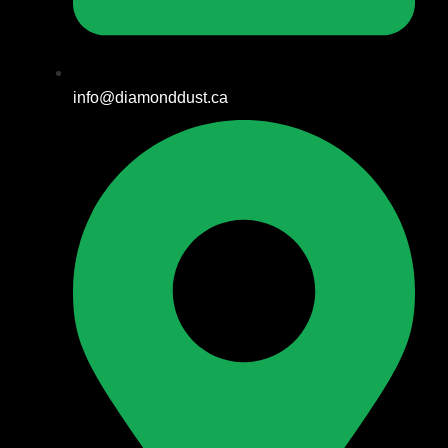
info@diamonddust.ca