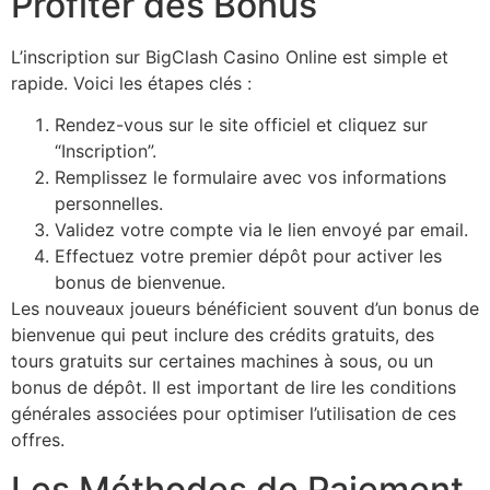
Profiter des Bonus
L’inscription sur BigClash Casino Online est simple et
rapide. Voici les étapes clés :
Rendez-vous sur le site officiel et cliquez sur
“Inscription”.
Remplissez le formulaire avec vos informations
personnelles.
Validez votre compte via le lien envoyé par email.
Effectuez votre premier dépôt pour activer les
bonus de bienvenue.
Les nouveaux joueurs bénéficient souvent d’un bonus de
bienvenue qui peut inclure des crédits gratuits, des
tours gratuits sur certaines machines à sous, ou un
bonus de dépôt. Il est important de lire les conditions
générales associées pour optimiser l’utilisation de ces
offres.
Les Méthodes de Paiement