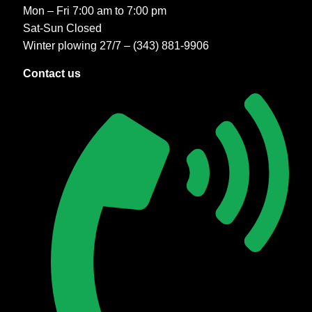
Mon – Fri 7:00 am to 7:00 pm
Sat-Sun Closed
Winter plowing 27/7 – (343) 881-9906
Contact us