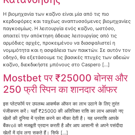
Η βιομηχανία των καζίνο είναι μία από τις πιο
κερδοφόρες και ταχέως αναπτυσσόμενες βιομηχανίες
παγκοσμίως. Η λειτουργία ενός καζίνο, ωστόσο,
απαιτεί την απόκτηση άδειας λειτουργίας από τις
αρμόδιες αρχές, προκειμένου να διασφαλιστεί η
νομιμότητα και η ασφάλεια των παικτών. Σε αυτόν τον
οδηγό, θα εξετάσουμε τις βασικές πτυχές των αδειών
καζίνο, διεκδικήστε μπόνους στο Caspero […]
Mostbet पर ₹25000 बोनस और
250 फ्री स्पिन का शानदार ऑफर
इस प्लेटफॉर्म पर उपलब्ध आकर्षक ऑफर का लाभ उठाने के लिए तुरंत
पंजीकरण करें। यहाँ ₹25000 की अतिरिक्त राशि का लाभ आपको नए
खेलों की दुनिया में प्रवेश करने का मौका देती है। यह धनराशि आपके
बैंकroll को मजबूती प्रदान करती है और आप आसानी से अपने पसंदीदा
खेलों में दांव लगा सकते हैं। सिर्फ […]