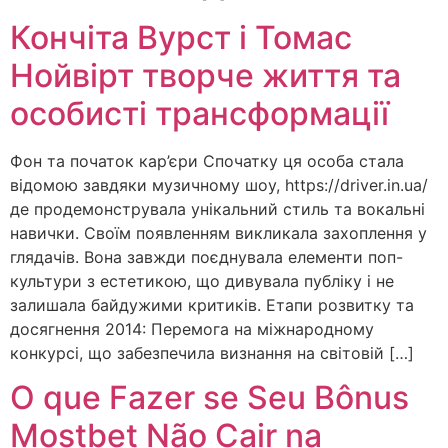
Кончіта Вурст і Томас
Нойвірт творче життя та
особисті трансформації
Фон та початок кар’єри Спочатку ця особа стала
відомою завдяки музичному шоу, https://driver.in.ua/
де продемонструвала унікальний стиль та вокальні
навички. Своїм появленням викликала захоплення у
глядачів. Вона завжди поєднувала елементи поп-
культури з естетикою, що дивувала публіку і не
залишала байдужими критиків. Етапи розвитку та
досягнення 2014: Перемога на міжнародному
конкурсі, що забезпечила визнання на світовій […]
O que Fazer se Seu Bônus
Mostbet Não Cair na