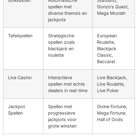
Gokkasten
Automatische
Starburst,
spellen met
Gonzo’s Quest,
diverse thema’s en
Mega Moolah
jackpots
Tafelspellen
Strategische
European
spellen zoals
Roulette,
blackjack en
Blackjack
roulette
Classic,
Baccarat
Live Casino
Interactieve
Live Blackjack,
spellen met echte
Live Roulette,
dealers in real-time
Live Poker
Jackpot
Spellen met
Divine Fortune,
Spellen
progressieve
Mega Fortune,
jackpots voor
Hall of Gods
grote winsten