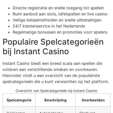
Directe registratie en snelle toegang tot spellen
Ruim aanbod aan slots, tafelspellen en live casino
Veilige betaalmethoden en snelle uitbetalingen
24/7 klantenservice in het Nederlands
Regelmatige bonussen en promoties voor spelers
Populaire Spelcategorieën
bij Instant Casino
Instant Casino biedt een breed scala aan spellen die
voldoen aan verschillende smaken en voorkeuren.
Hieronder vindt u een overzicht van de populairste
spelcategorieën die u kunt verwachten op het platform.
Overzicht van Spelcategorieën bij Instant Casino
Spelcategorie
Beschrijving
Voorbeelden