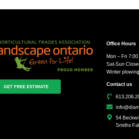
Office Hours
Mon – Fri 7:00
Sat-Sun Close
Winter plowing
Contact us
GET FREE ESTIMATE
613.206.2
info@diam
54 Beckwit
Smiths Fal