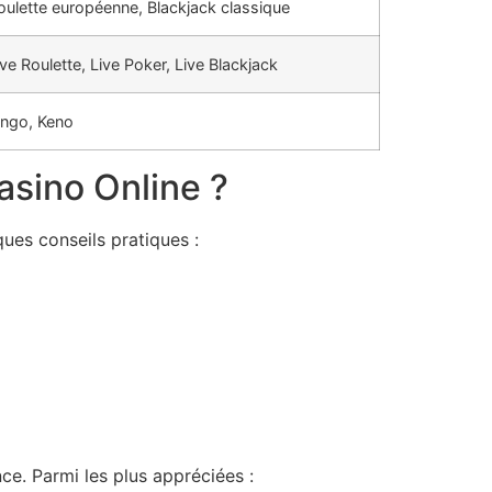
oulette européenne, Blackjack classique
ive Roulette, Live Poker, Live Blackjack
ingo, Keno
sino Online ?
ques conseils pratiques :
e. Parmi les plus appréciées :