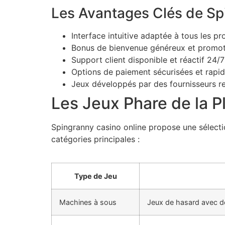
Les Avantages Clés de Sp
Interface intuitive adaptée à tous les pro
Bonus de bienvenue généreux et promoti
Support client disponible et réactif 24/7
Options de paiement sécurisées et rapi
Jeux développés par des fournisseurs 
Les Jeux Phare de la P
Spingranny casino online propose une sélecti
catégories principales :
Type de Jeu
Machines à sous
Jeux de hasard avec de