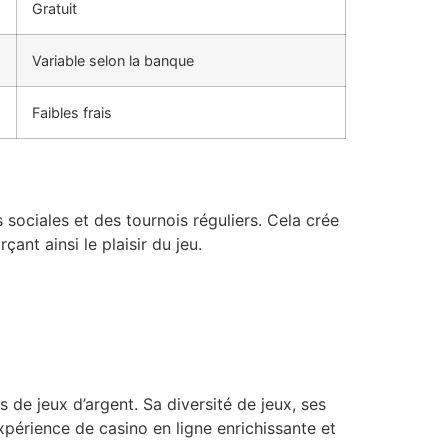
Gratuit
Variable selon la banque
Faibles frais
 sociales et des tournois réguliers. Cela crée
nt ainsi le plaisir du jeu.
de jeux d’argent. Sa diversité de jeux, ses
xpérience de casino en ligne enrichissante et