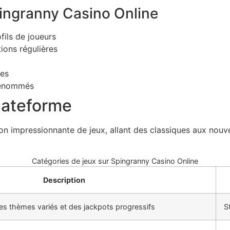
ingranny Casino Online
fils de joueurs
ons régulières
des
renommés
lateforme
on impressionnante de jeux, allant des classiques aux nouv
Catégories de jeux sur Spingranny Casino Online
Description
s thèmes variés et des jackpots progressifs
S