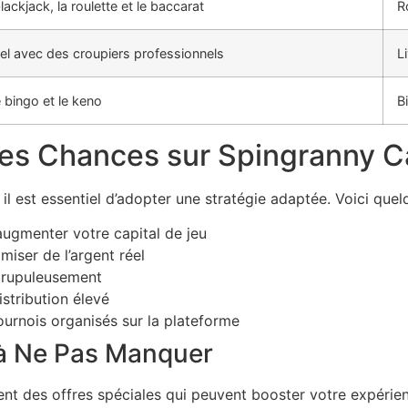
ckjack, la roulette et le baccarat
R
éel avec des croupiers professionnels
L
bingo et le keno
B
s Chances sur Spingranny Ca
il est essentiel d’adopter une stratégie adaptée. Voici quel
ugmenter votre capital de jeu
iser de l’argent réel
crupuleusement
stribution élevé
urnois organisés sur la plateforme
 à Ne Pas Manquer
nt des offres spéciales qui peuvent booster votre expérienc