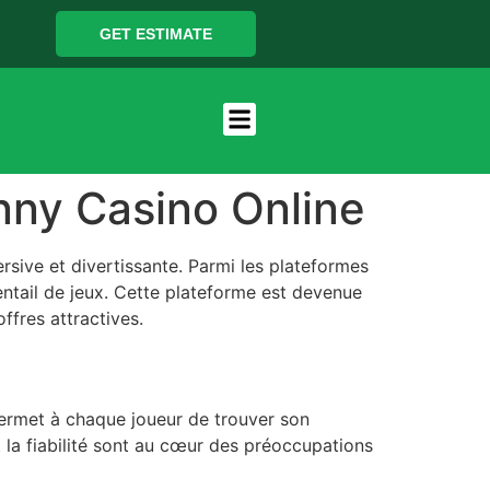
GET ESTIMATE
nny Casino Online
rsive et divertissante. Parmi les plateformes
entail de jeux. Cette plateforme est devenue
ffres attractives.
 permet à chaque joueur de trouver son
et la fiabilité sont au cœur des préoccupations