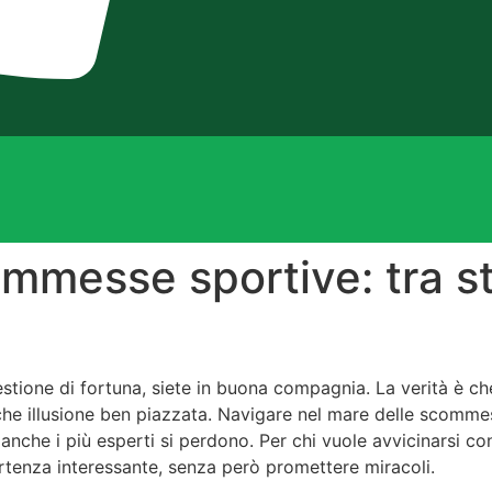
mmesse sportive: tra st
tione di fortuna, siete in buona compagnia. La verità è ch
alche illusione ben piazzata. Navigare nel mare delle scom
anche i più esperti si perdono. Per chi vuole avvicinarsi con
rtenza interessante, senza però promettere miracoli.