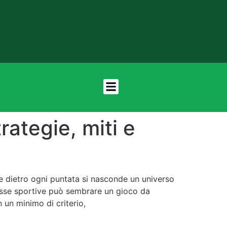
rategie, miti e
e dietro ogni puntata si nasconde un universo
messe sportive può sembrare un gioco da
 un minimo di criterio,