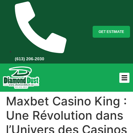
GET ESTIMATE
(613) 206-2030
Maxbet Casino King :
Une Révolution dans
l’Univers des Casinos