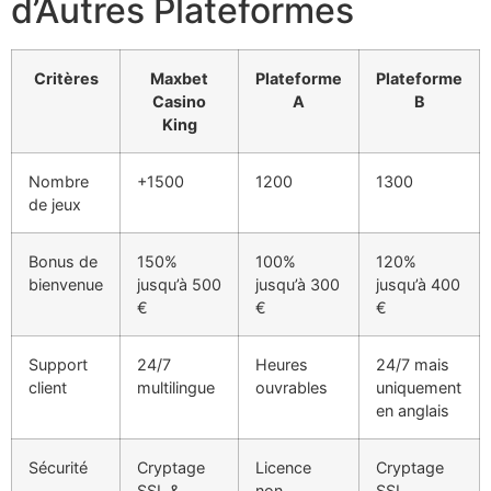
d’Autres Plateformes
Critères
Maxbet
Plateforme
Plateforme
Casino
A
B
King
Nombre
+1500
1200
1300
de jeux
Bonus de
150%
100%
120%
bienvenue
jusqu’à 500
jusqu’à 300
jusqu’à 400
€
€
€
Support
24/7
Heures
24/7 mais
client
multilingue
ouvrables
uniquement
en anglais
Sécurité
Cryptage
Licence
Cryptage
SSL &
non
SSL