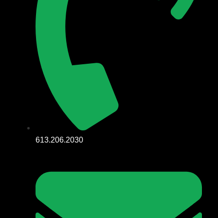
613.206.2030