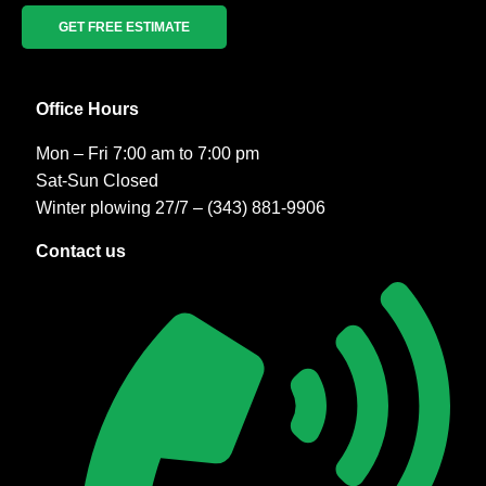
GET FREE ESTIMATE
Office Hours
Mon – Fri 7:00 am to 7:00 pm
Sat-Sun Closed
Winter plowing 27/7 – (343) 881-9906
Contact us