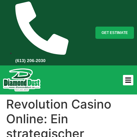
GET ESTIMATE
(613) 206-2030
Revolution Casino
Online: Ein
strategischer