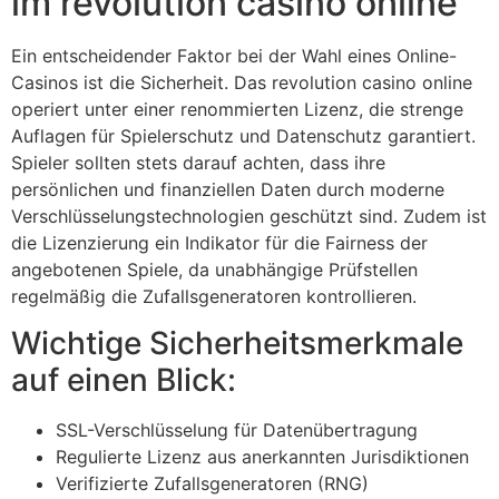
im revolution casino online
Ein entscheidender Faktor bei der Wahl eines Online-
Casinos ist die Sicherheit. Das revolution casino online
operiert unter einer renommierten Lizenz, die strenge
Auflagen für Spielerschutz und Datenschutz garantiert.
Spieler sollten stets darauf achten, dass ihre
persönlichen und finanziellen Daten durch moderne
Verschlüsselungstechnologien geschützt sind. Zudem ist
die Lizenzierung ein Indikator für die Fairness der
angebotenen Spiele, da unabhängige Prüfstellen
regelmäßig die Zufallsgeneratoren kontrollieren.
Wichtige Sicherheitsmerkmale
auf einen Blick:
SSL-Verschlüsselung für Datenübertragung
Regulierte Lizenz aus anerkannten Jurisdiktionen
Verifizierte Zufallsgeneratoren (RNG)