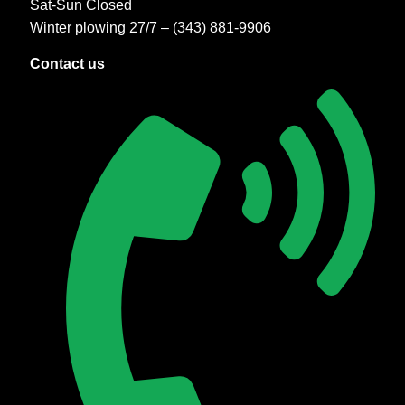
Sat-Sun Closed
Winter plowing 27/7 – (343) 881-9906
Contact us