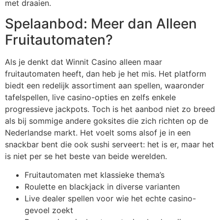
met draaien.
Spelaanbod: Meer dan Alleen
Fruitautomaten?
Als je denkt dat Winnit Casino alleen maar
fruitautomaten heeft, dan heb je het mis. Het platform
biedt een redelijk assortiment aan spellen, waaronder
tafelspellen, live casino-opties en zelfs enkele
progressieve jackpots. Toch is het aanbod niet zo breed
als bij sommige andere goksites die zich richten op de
Nederlandse markt. Het voelt soms alsof je in een
snackbar bent die ook sushi serveert: het is er, maar het
is niet per se het beste van beide werelden.
Fruitautomaten met klassieke thema’s
Roulette en blackjack in diverse varianten
Live dealer spellen voor wie het echte casino-
gevoel zoekt