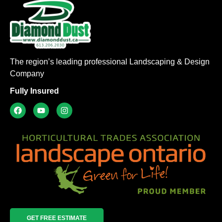
The region’s leading professional Landscaping & Design
Company
Fully Insured
GET FREE ESTIMATE