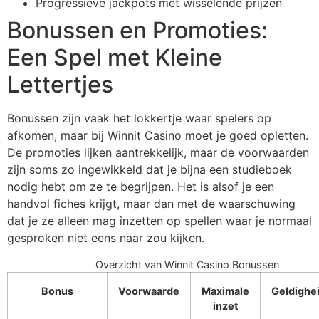
Progressieve jackpots met wisselende prijzen
Bonussen en Promoties:
Een Spel met Kleine
Lettertjes
Bonussen zijn vaak het lokkertje waar spelers op
afkomen, maar bij Winnit Casino moet je goed opletten.
De promoties lijken aantrekkelijk, maar de voorwaarden
zijn soms zo ingewikkeld dat je bijna een studieboek
nodig hebt om ze te begrijpen. Het is alsof je een
handvol fiches krijgt, maar dan met de waarschuwing
dat je ze alleen mag inzetten op spellen waar je normaal
gesproken niet eens naar zou kijken.
Overzicht van Winnit Casino Bonussen
Bonus
Voorwaarde
Maximale
Geldighe
inzet