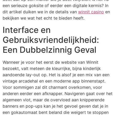
een serieuze goksite of eerder een digitale kermis? In
dit artikel duiken we in de details van
winnit casino
en
bekijken we wat het echt te bieden heeft.
Interface en
Gebruiksvriendelijkheid:
Een Dubbelzinnig Geval
Wanneer je voor het eerst de website van Winnit
bezoekt, valt meteen de kleurrijke, bijna kinderlijk
aandoende lay-out op. Het is alsof je een mix van een
vintage arcadehal en een moderne app binnenstapt.
Voor sommigen zal dit charmant overkomen, voor
anderen eerder een afknapper. Navigeren gaat over het
algemeen vlot, maar de overvloed aan knipperende
banners en pop-ups kan je het gevoel geven dat je in
een gokautomaat bent beland die weigert te stoppen