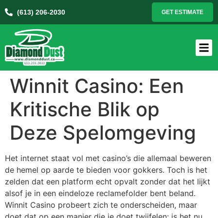
(613) 206-2030
GET ESTIMATE
Winnit Casino: Een
Kritische Blik op
Deze Spelomgeving
Het internet staat vol met casino’s die allemaal beweren
de hemel op aarde te bieden voor gokkers. Toch is het
zelden dat een platform echt opvalt zonder dat het lijkt
alsof je in een eindeloze reclamefolder bent beland.
Winnit Casino probeert zich te onderscheiden, maar
doet dat op een manier die je doet twijfelen: is het nu