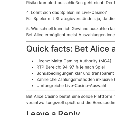
Risiko komplett ausschließen geht nicht. Der
4. Lohnt sich das Spielen im Live-Casino?
Für Spieler mit Strategieverständnis ja, da d
5. Wie schnell kann ich Gewinne auszahlen la
Bet Alice ermöglicht meist Auszahlungen inn
Quick facts: Bet Alice 
Lizenz: Malta Gaming Authority (MGA)
RTP-Bereich: 94-97 % je nach Spiel
Bonusbedingungen klar und transparent
Zahlreiche Zahlungsmethoden inklusive
Umfangreiche Live-Casino-Auswahl
Bet Alice Casino bietet eine solide Plattform
verantwortungsvoll spielt und die Bonusbedi
Leave a Reply