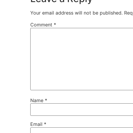
Your email address will not be published.
Req
Comment
*
Name
*
Email
*