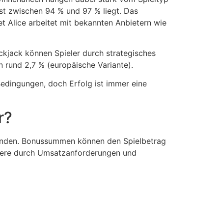
ist zwischen 94 % und 97 % liegt. Das
t Alice arbeitet mit bekannten Anbietern wie
ackjack können Spieler durch strategisches
 rund 2,7 % (europäische Variante).
 Bedingungen, doch Erfolg ist immer eine
r?
kunden. Bonussummen können den Spielbetrag
dere durch Umsatzanforderungen und