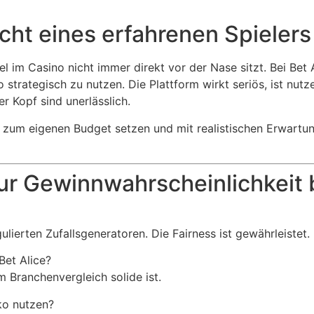
ht eines erfahrenen Spielers
el im Casino nicht immer direkt vor der Nase sitzt. Bei Bet 
strategisch zu nutzen. Die Plattform wirkt seriös, ist nutz
 Kopf sind unerlässlich.
on zum eigenen Budget setzen und mit realistischen Erwartu
ur Gewinnwahrscheinlichkeit b
gulierten Zufallsgeneratoren. Die Fairness ist gewährleistet.
Bet Alice?
m Branchenvergleich solide ist.
ko nutzen?