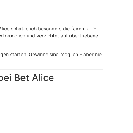
Alice schätze ich besonders die fairen RTP-
erfreundlich und verzichtet auf übertriebene
ngen starten. Gewinne sind möglich – aber nie
ei Bet Alice