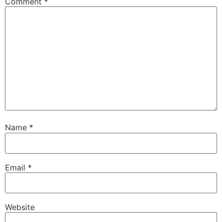
Comment
*
Name
*
Email
*
Website