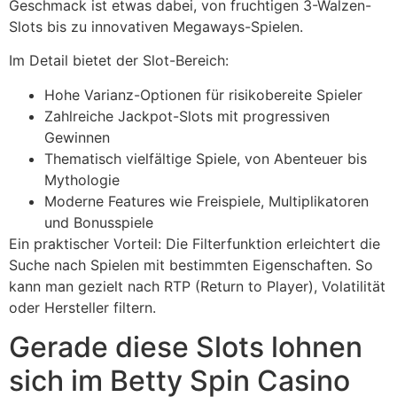
Geschmack ist etwas dabei, von fruchtigen 3-Walzen-
Slots bis zu innovativen Megaways-Spielen.
Im Detail bietet der Slot-Bereich:
Hohe Varianz-Optionen für risikobereite Spieler
Zahlreiche Jackpot-Slots mit progressiven
Gewinnen
Thematisch vielfältige Spiele, von Abenteuer bis
Mythologie
Moderne Features wie Freispiele, Multiplikatoren
und Bonusspiele
Ein praktischer Vorteil: Die Filterfunktion erleichtert die
Suche nach Spielen mit bestimmten Eigenschaften. So
kann man gezielt nach RTP (Return to Player), Volatilität
oder Hersteller filtern.
Gerade diese Slots lohnen
sich im Betty Spin Casino