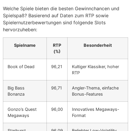
Welche Spiele bieten die besten Gewinnchancen und
Spielspaß? Basierend auf Daten zum RTP sowie
Spielernutzerbewertungen sind folgende Slots
hervorzuheben:
Spielname
RTP
Besonderheit
(%)
Book of Dead
96,21
Kultiger Klassiker, hoher
RTP
Big Bass
96,71
Angler-Thema, einfache
Bonanza
Bonus-Features
Gonzo’s Quest
96,00
Innovatives Megaways-
Megaways
Format
Starburst
96,09
Beliebter Low-Volatility