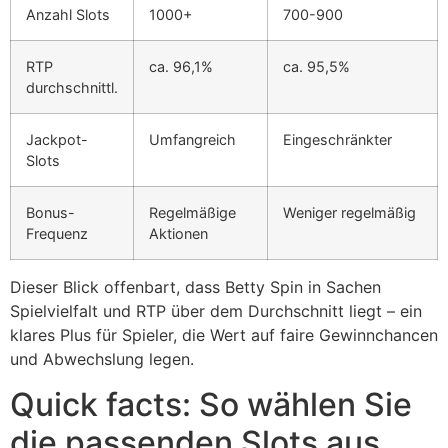
Anzahl Slots
1000+
700-900
RTP
ca. 96,1%
ca. 95,5%
durchschnittl.
Jackpot-
Umfangreich
Eingeschränkter
Slots
Bonus-
Regelmäßige
Weniger regelmäßig
Frequenz
Aktionen
Dieser Blick offenbart, dass Betty Spin in Sachen
Spielvielfalt und RTP über dem Durchschnitt liegt – ein
klares Plus für Spieler, die Wert auf faire Gewinnchancen
und Abwechslung legen.
Quick facts: So wählen Sie
die passenden Slots aus