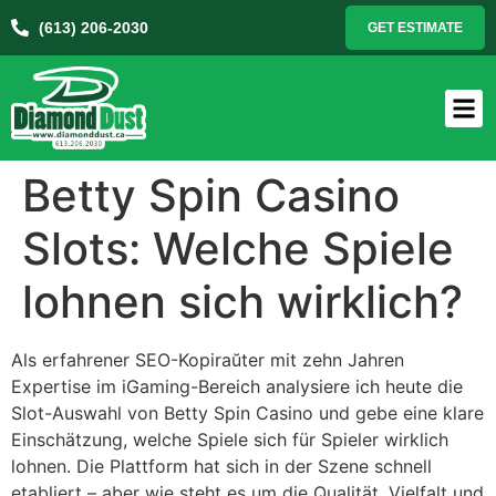
(613) 206-2030
GET ESTIMATE
Betty Spin Casino
Slots: Welche Spiele
lohnen sich wirklich?
Als erfahrener SEO-Kopiraŭter mit zehn Jahren
Expertise im iGaming-Bereich analysiere ich heute die
Slot-Auswahl von Betty Spin Casino und gebe eine klare
Einschätzung, welche Spiele sich für Spieler wirklich
lohnen. Die Plattform hat sich in der Szene schnell
etabliert – aber wie steht es um die Qualität, Vielfalt und