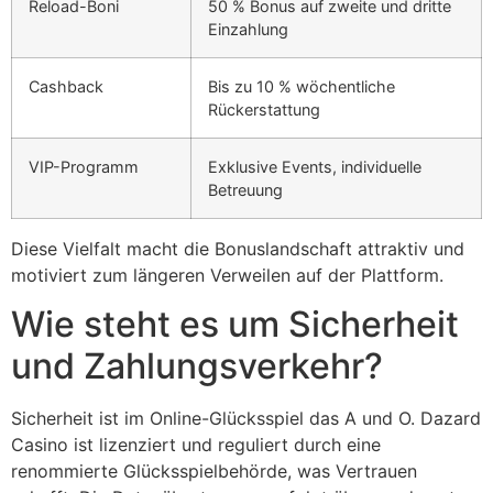
Reload-Boni
50 % Bonus auf zweite und dritte
Einzahlung
Cashback
Bis zu 10 % wöchentliche
Rückerstattung
VIP-Programm
Exklusive Events, individuelle
Betreuung
Diese Vielfalt macht die Bonuslandschaft attraktiv und
motiviert zum längeren Verweilen auf der Plattform.
Wie steht es um Sicherheit
und Zahlungsverkehr?
Sicherheit ist im Online-Glücksspiel das A und O. Dazard
Casino ist lizenziert und reguliert durch eine
renommierte Glücksspielbehörde, was Vertrauen