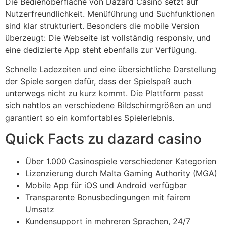
Die Bedienoberfläche von Dazard Casino setzt auf
Nutzerfreundlichkeit. Menüführung und Suchfunktionen
sind klar strukturiert. Besonders die mobile Version
überzeugt: Die Webseite ist vollständig responsiv, und
eine dedizierte App steht ebenfalls zur Verfügung.
Schnelle Ladezeiten und eine übersichtliche Darstellung
der Spiele sorgen dafür, dass der Spielspaß auch
unterwegs nicht zu kurz kommt. Die Plattform passt
sich nahtlos an verschiedene Bildschirmgrößen an und
garantiert so ein komfortables Spielerlebnis.
Quick Facts zu dazard casino
Über 1.000 Casinospiele verschiedener Kategorien
Lizenzierung durch Malta Gaming Authority (MGA)
Mobile App für iOS und Android verfügbar
Transparente Bonusbedingungen mit fairem
Umsatz
Kundensupport in mehreren Sprachen, 24/7