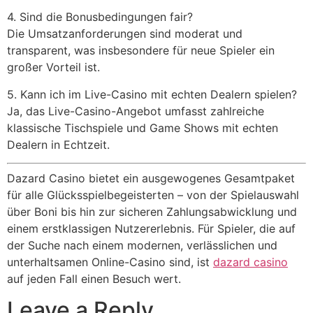
4. Sind die Bonusbedingungen fair?
Die Umsatzanforderungen sind moderat und
transparent, was insbesondere für neue Spieler ein
großer Vorteil ist.
5. Kann ich im Live-Casino mit echten Dealern spielen?
Ja, das Live-Casino-Angebot umfasst zahlreiche
klassische Tischspiele und Game Shows mit echten
Dealern in Echtzeit.
Dazard Casino bietet ein ausgewogenes Gesamtpaket
für alle Glücksspielbegeisterten – von der Spielauswahl
über Boni bis hin zur sicheren Zahlungsabwicklung und
einem erstklassigen Nutzererlebnis. Für Spieler, die auf
der Suche nach einem modernen, verlässlichen und
unterhaltsamen Online-Casino sind, ist
dazard casino
auf jeden Fall einen Besuch wert.
Leave a Reply