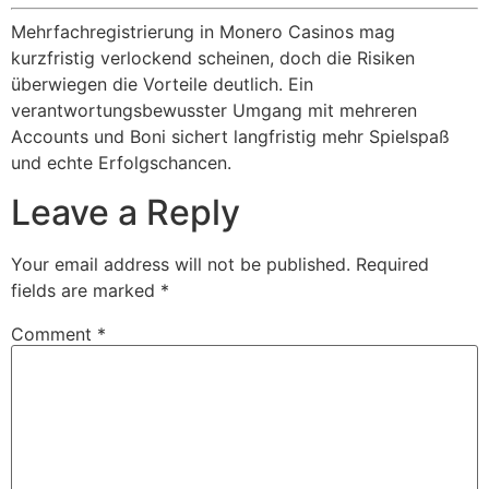
Mehrfachregistrierung in Monero Casinos mag
kurzfristig verlockend scheinen, doch die Risiken
überwiegen die Vorteile deutlich. Ein
verantwortungsbewusster Umgang mit mehreren
Accounts und Boni sichert langfristig mehr Spielspaß
und echte Erfolgschancen.
Leave a Reply
Your email address will not be published.
Required
fields are marked
*
Comment
*