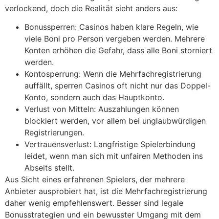
verlockend, doch die Realität sieht anders aus:
Bonussperren: Casinos haben klare Regeln, wie
viele Boni pro Person vergeben werden. Mehrere
Konten erhöhen die Gefahr, dass alle Boni storniert
werden.
Kontosperrung: Wenn die Mehrfachregistrierung
auffällt, sperren Casinos oft nicht nur das Doppel-
Konto, sondern auch das Hauptkonto.
Verlust von Mitteln: Auszahlungen können
blockiert werden, vor allem bei unglaubwürdigen
Registrierungen.
Vertrauensverlust: Langfristige Spielerbindung
leidet, wenn man sich mit unfairen Methoden ins
Abseits stellt.
Aus Sicht eines erfahrenen Spielers, der mehrere
Anbieter ausprobiert hat, ist die Mehrfachregistrierung
daher wenig empfehlenswert. Besser sind legale
Bonusstrategien und ein bewusster Umgang mit dem