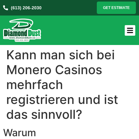
(613) 206-2030
GET ESTIMATE
Kann man sich bei
Monero Casinos
mehrfach
registrieren und ist
das sinnvoll?
Warum