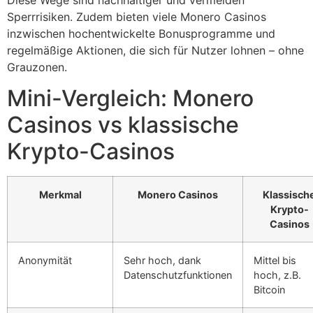
Sperrrisiken. Zudem bieten viele Monero Casinos
inzwischen hochentwickelte Bonusprogramme und
regelmäßige Aktionen, die sich für Nutzer lohnen – ohne
Grauzonen.
Mini-Vergleich: Monero
Casinos vs klassische
Krypto-Casinos
Merkmal
Monero Casinos
Klassisch
Krypto-
Casinos
Anonymität
Sehr hoch, dank
Mittel bis
Datenschutzfunktionen
hoch, z.B.
Bitcoin