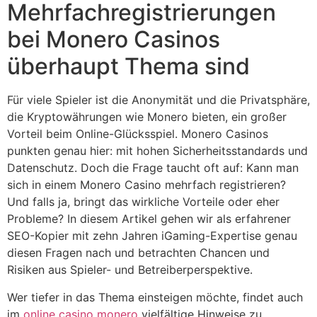
Mehrfachregistrierungen
bei Monero Casinos
überhaupt Thema sind
Für viele Spieler ist die Anonymität und die Privatsphäre,
die Kryptowährungen wie Monero bieten, ein großer
Vorteil beim Online-Glücksspiel. Monero Casinos
punkten genau hier: mit hohen Sicherheitsstandards und
Datenschutz. Doch die Frage taucht oft auf: Kann man
sich in einem Monero Casino mehrfach registrieren?
Und falls ja, bringt das wirkliche Vorteile oder eher
Probleme? In diesem Artikel gehen wir als erfahrener
SEO-Kopier mit zehn Jahren iGaming-Expertise genau
diesen Fragen nach und betrachten Chancen und
Risiken aus Spieler- und Betreiberperspektive.
Wer tiefer in das Thema einsteigen möchte, findet auch
im
online casino monero
vielfältige Hinweise zu