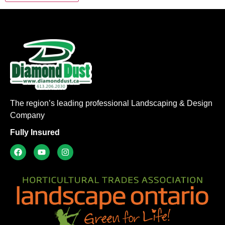
The region’s leading professional Landscaping & Design
Company
Fully Insured