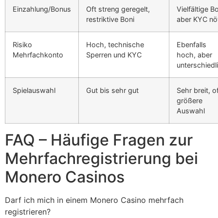
Einzahlung/Bonus
Oft streng geregelt,
Vielfältige Bo
restriktive Boni
aber KYC nö
Risiko
Hoch, technische
Ebenfalls
Mehrfachkonto
Sperren und KYC
hoch, aber
unterschiedl
Spielauswahl
Gut bis sehr gut
Sehr breit, o
größere
Auswahl
FAQ – Häufige Fragen zur
Mehrfachregistrierung bei
Monero Casinos
Darf ich mich in einem Monero Casino mehrfach
registrieren?