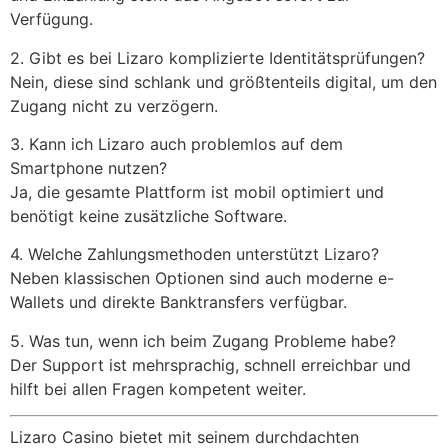
Verfügung.
2. Gibt es bei Lizaro komplizierte Identitätsprüfungen?
Nein, diese sind schlank und größtenteils digital, um den
Zugang nicht zu verzögern.
3. Kann ich Lizaro auch problemlos auf dem
Smartphone nutzen?
Ja, die gesamte Plattform ist mobil optimiert und
benötigt keine zusätzliche Software.
4. Welche Zahlungsmethoden unterstützt Lizaro?
Neben klassischen Optionen sind auch moderne e-
Wallets und direkte Banktransfers verfügbar.
5. Was tun, wenn ich beim Zugang Probleme habe?
Der Support ist mehrsprachig, schnell erreichbar und
hilft bei allen Fragen kompetent weiter.
Lizaro Casino bietet mit seinem durchdachten