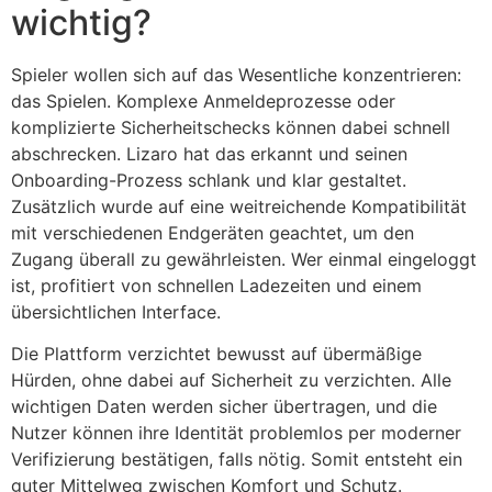
wichtig?
Spieler wollen sich auf das Wesentliche konzentrieren:
das Spielen. Komplexe Anmeldeprozesse oder
komplizierte Sicherheitschecks können dabei schnell
abschrecken. Lizaro hat das erkannt und seinen
Onboarding-Prozess schlank und klar gestaltet.
Zusätzlich wurde auf eine weitreichende Kompatibilität
mit verschiedenen Endgeräten geachtet, um den
Zugang überall zu gewährleisten. Wer einmal eingeloggt
ist, profitiert von schnellen Ladezeiten und einem
übersichtlichen Interface.
Die Plattform verzichtet bewusst auf übermäßige
Hürden, ohne dabei auf Sicherheit zu verzichten. Alle
wichtigen Daten werden sicher übertragen, und die
Nutzer können ihre Identität problemlos per moderner
Verifizierung bestätigen, falls nötig. Somit entsteht ein
guter Mittelweg zwischen Komfort und Schutz.