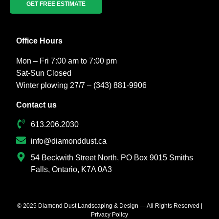
GET FREE ESTIMATE
Office Hours
Mon – Fri 7:00 am to 7:00 pm
Sat-Sun Closed
Winter plowing 27/7 – (343) 881-9906
Contact us
613.206.2030
info@diamonddust.ca
54 Beckwith Street North, PO Box 9015 Smiths
Falls, Ontario, K7A 0A3
© 2025 Diamond Dust
Landscaping & Design — All Rights Reserved |
Privacy Policy