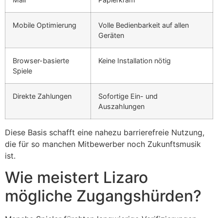
Mobile Optimierung
Volle Bedienbarkeit auf allen
Geräten
Browser-basierte
Keine Installation nötig
Spiele
Direkte Zahlungen
Sofortige Ein- und
Auszahlungen
Diese Basis schafft eine nahezu barrierefreie Nutzung,
die für so manchen Mitbewerber noch Zukunftsmusik
ist.
Wie meistert Lizaro
mögliche Zugangshürden?