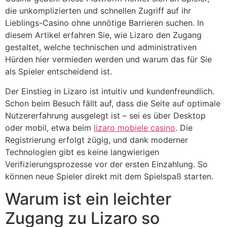
die unkomplizierten und schnellen Zugriff auf ihr
Lieblings-Casino ohne unnötige Barrieren suchen. In
diesem Artikel erfahren Sie, wie Lizaro den Zugang
gestaltet, welche technischen und administrativen
Hürden hier vermieden werden und warum das für Sie
als Spieler entscheidend ist.
Der Einstieg in Lizaro ist intuitiv und kundenfreundlich.
Schon beim Besuch fällt auf, dass die Seite auf optimale
Nutzererfahrung ausgelegt ist – sei es über Desktop
oder mobil, etwa beim
lizaro mobiele casino
. Die
Registrierung erfolgt zügig, und dank moderner
Technologien gibt es keine langwierigen
Verifizierungsprozesse vor der ersten Einzahlung. So
können neue Spieler direkt mit dem Spielspaß starten.
Warum ist ein leichter
Zugang zu Lizaro so