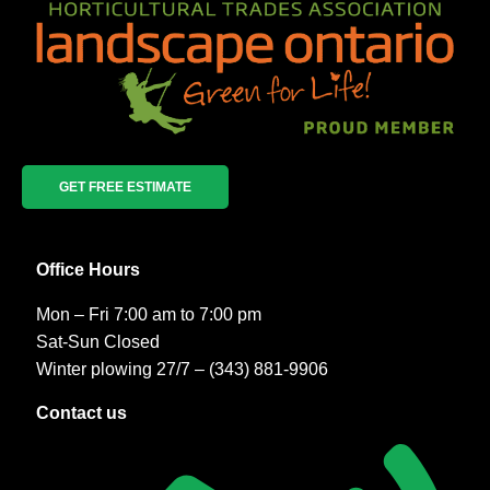
GET FREE ESTIMATE
Office Hours
Mon – Fri 7:00 am to 7:00 pm
Sat-Sun Closed
Winter plowing 27/7 – (343) 881-9906
Contact us