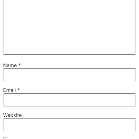
Name
*
Email
*
Website