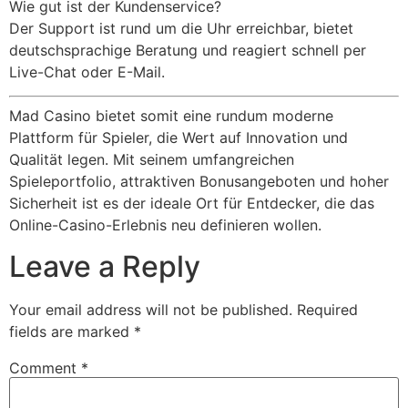
Wie gut ist der Kundenservice?
Der Support ist rund um die Uhr erreichbar, bietet
deutschsprachige Beratung und reagiert schnell per
Live-Chat oder E-Mail.
Mad Casino bietet somit eine rundum moderne
Plattform für Spieler, die Wert auf Innovation und
Qualität legen. Mit seinem umfangreichen
Spieleportfolio, attraktiven Bonusangeboten und hoher
Sicherheit ist es der ideale Ort für Entdecker, die das
Online-Casino-Erlebnis neu definieren wollen.
Leave a Reply
Your email address will not be published.
Required
fields are marked
*
Comment
*