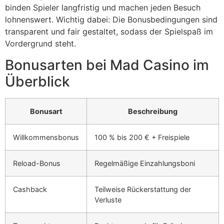
binden Spieler langfristig und machen jeden Besuch
lohnenswert. Wichtig dabei: Die Bonusbedingungen sind
transparent und fair gestaltet, sodass der Spielspaß im
Vordergrund steht.
Bonusarten bei Mad Casino im
Überblick
Bonusart
Beschreibung
Willkommensbonus
100 % bis 200 € + Freispiele
Reload-Bonus
Regelmäßige Einzahlungsboni
Cashback
Teilweise Rückerstattung der
Verluste