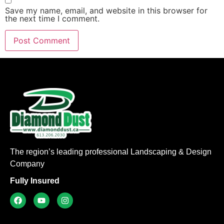
Save my name, email, and website in this browser for
the next time I comment.
The region’s leading professional Landscaping & Design
Company
Fully Insured