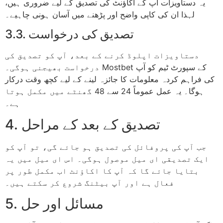
یہ دستاویزات آپ کے اکاؤنٹ کی تصدیق کے لیے ضروری ہیں،
لہذا ان کی کاپی واضح اور پڑھنے میں آسان ہونی چاہیے۔
3.3. تصدیق کی درخواست
دستاویزات اپلوڈ کرنے کے بعد، آپ کو تصدیق کی
درخواست بھیجنی ہوگی۔ Mostbet کے سپورٹ ٹیم کو آپ
کی فراہم کردہ معلومات کا جائزہ لینے کے لیے کچھ وقت درکار
ہوگا۔ یہ عمل عموماً 24 سے 48 گھنٹے میں مکمل ہوتا
ہے۔
4. تصدیق کے بعد کے مراحل
جب آپ کی پروفائل کی تصدیق ہو جائے گی، تو آپ کو
ایک تصدیقی ای میل موصول ہوگی۔ اس ای میل میں یہ
بتایا جائے گا کہ آپ کا اکاؤنٹ اب مکمل طور پر
فعال ہے اور آپ بیٹنگ شروع کر سکتے ہیں۔
5. مسائل اور حل