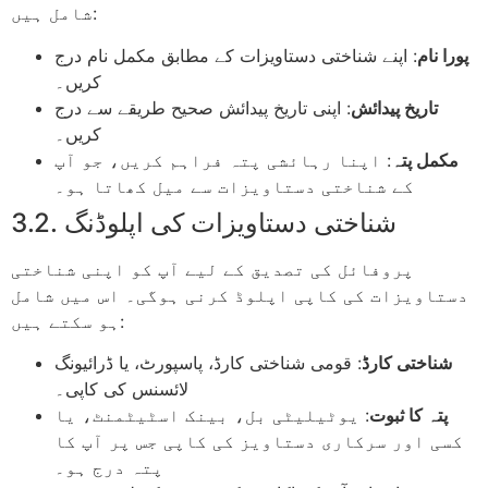
شامل ہیں:
پورا نام
: اپنے شناختی دستاویزات کے مطابق مکمل نام درج
کریں۔
تاریخ پیدائش
: اپنی تاریخ پیدائش صحیح طریقے سے درج
کریں۔
مکمل پتہ
: اپنا رہائشی پتہ فراہم کریں، جو آپ
کے شناختی دستاویزات سے میل کھاتا ہو۔
3.2. شناختی دستاویزات کی اپلوڈنگ
پروفائل کی تصدیق کے لیے آپ کو اپنی شناختی
دستاویزات کی کاپی اپلوڈ کرنی ہوگی۔ اس میں شامل
ہو سکتے ہیں:
شناختی کارڈ
: قومی شناختی کارڈ، پاسپورٹ، یا ڈرائیونگ
لائسنس کی کاپی۔
پتہ کا ثبوت
: یوٹیلیٹی بل، بینک اسٹیٹمنٹ، یا
کسی اور سرکاری دستاویز کی کاپی جس پر آپ کا
پتہ درج ہو۔