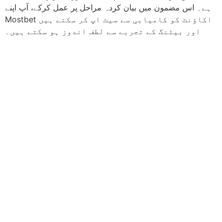
ہے۔ اس مضمون میں بیان کردہ مراحل پر عمل کرکے، آپ اپنے
Mostbet اکاؤنٹ کو کامیابی سے سیٹ اپ کر سکتے ہیں
اور بیٹنگ کے تجربے سے لطف اندوز ہو سکتے ہیں۔