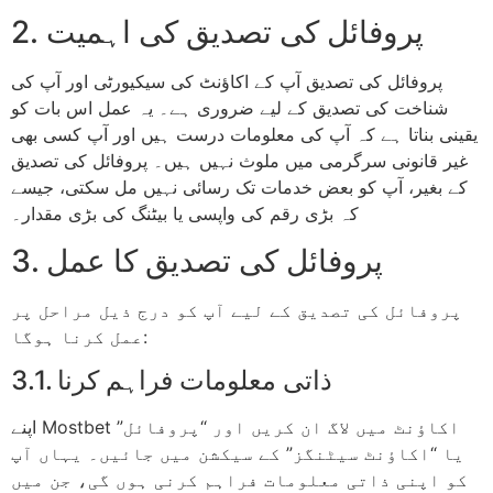
2. پروفائل کی تصدیق کی اہمیت
پروفائل کی تصدیق آپ کے اکاؤنٹ کی سیکیورٹی اور آپ کی
شناخت کی تصدیق کے لیے ضروری ہے۔ یہ عمل اس بات کو
یقینی بناتا ہے کہ آپ کی معلومات درست ہیں اور آپ کسی بھی
غیر قانونی سرگرمی میں ملوث نہیں ہیں۔ پروفائل کی تصدیق
کے بغیر، آپ کو بعض خدمات تک رسائی نہیں مل سکتی، جیسے
کہ بڑی رقم کی واپسی یا بیٹنگ کی بڑی مقدار۔
3. پروفائل کی تصدیق کا عمل
پروفائل کی تصدیق کے لیے آپ کو درج ذیل مراحل پر
عمل کرنا ہوگا:
3.1. ذاتی معلومات فراہم کرنا
اپنے Mostbet اکاؤنٹ میں لاگ ان کریں اور “پروفائل”
یا “اکاؤنٹ سیٹنگز” کے سیکشن میں جائیں۔ یہاں آپ
کو اپنی ذاتی معلومات فراہم کرنی ہوں گی، جن میں