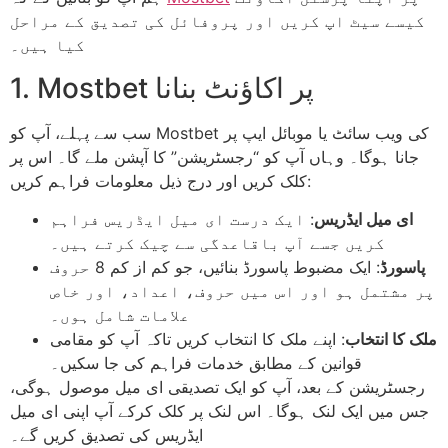
کیسے سیٹ اپ کریں اور پروفائل کی تصدیق کے مراحل
کیا ہیں۔
1. Mostbet پر اکاؤنٹ بنانا
سب سے پہلے، آپ کو Mostbet کی ویب سائٹ یا موبائل ایپ پر
جانا ہوگا۔ وہاں آپ کو “رجسٹریشن” کا آپشن ملے گا۔ اس پر
کلک کریں اور درج ذیل معلومات فراہم کریں:
ای میل ایڈریس
: ایک درست ای میل ایڈریس فراہم
کریں جسے آپ باقاعدگی سے چیک کرتے ہیں۔
پاسورڈ
: ایک مضبوط پاسورڈ بنائیں، جو کم از کم 8 حروف
پر مشتمل ہو اور اس میں حروف، اعداد، اور خاص
علامات شامل ہوں۔
ملک کا انتخاب
: اپنے ملک کا انتخاب کریں تاکہ آپ کو مقامی
قوانین کے مطابق خدمات فراہم کی جا سکیں۔
رجسٹریشن کے بعد، آپ کو ایک تصدیقی ای میل موصول ہوگی،
جس میں ایک لنک ہوگا۔ اس لنک پر کلک کرکے آپ اپنی ای میل
ایڈریس کی تصدیق کریں گے۔