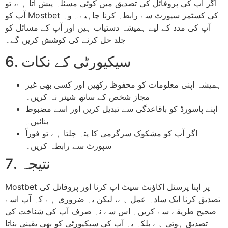
اگر آپ کی پروفائل کی تصدیق میں کوئی مسئلہ پیش آتا ہے، تو
آپ کو Mostbet کی کسٹمر سپورٹ سے رابطہ کرنا چاہیے۔ وہ
آپ کی مدد کے لیے ہمیشہ دستیاب ہیں اور آپ کے مسائل کو
جلد حل کرنے کی کوشش کریں گے۔
6. سیکیورٹی کے نکات
ہمیشہ اپنی معلومات کو محفوظ رکھیں اور کسی بھی غیر
مجاز شخص کے ساتھ شیئر نہ کریں۔
اپنے پاسورڈ کو باقاعدگی سے تبدیل کریں اور اسے مضبوط
بنائیں۔
اگر آپ کو مشکوک سرگرمی کا پتہ چلتا ہے تو فوراً
سپورٹ سے رابطہ کریں۔
7. نتیجہ
Mostbet پر اپنا پرسنل اکاؤنٹ سیٹ اپ کرنا اور پروفائل کی
تصدیق کرنا ایک سادہ عمل ہے، لیکن یہ ضروری ہے کہ آپ اسے
صحیح طریقے سے کریں۔ اس سے نہ صرف آپ کی شناخت کی
تصدیق ہوتی ہے بلکہ یہ آپ کی سیکیورٹی کو بھی یقینی بناتا