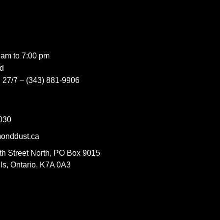
 am to 7:00 pm
d
 27/7 – (343) 881-9906
030
onddust.ca
h Street North, PO Box 9015
ls, Ontario, K7A 0A3