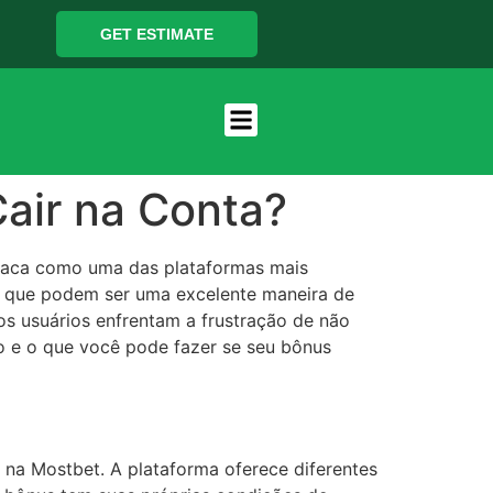
GET ESTIMATE
air na Conta?
staca como uma das plataformas mais
s, que podem ser uma excelente maneira de
s usuários enfrentam a frustração de não
so e o que você pode fazer se seu bônus
na Mostbet. A plataforma oferece diferentes