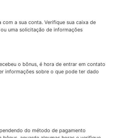
com a sua conta. Verifique sua caixa de
 ou uma solicitação de informações
recebeu o bônus, é hora de entrar em contato
cer informações sobre o que pode ter dado
Dependendo do método de pagamento
m bônus, aguarde algumas horas e verifique