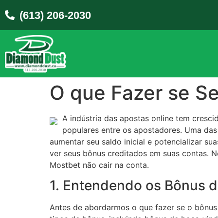
(613) 206-2030
O que Fazer se S
A indústria das apostas online tem cresc
populares entre os apostadores. Uma das
aumentar seu saldo inicial e potencializar su
ver seus bônus creditados em suas contas. Ne
Mostbet não cair na conta.
1. Entendendo os Bônus 
Antes de abordarmos o que fazer se o bônus 