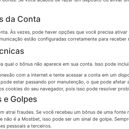
es da Conta
nta. Às vezes, pode haver opções que você precisa ativar
omunicação estão configuradas corretamente para receber 
cnicas
 qual o bônus não aparece em sua conta. Isso pode inclui
onexão com a internet e tente acessar a conta em um dispos
pode estar passando por manutenção, o que pode afetar a 
s cookies do seu navegador, pois isso pode resolver prob
s e Golpes
ém atrai fraudes. Se você recebeu um bônus de uma fonte nã
 não é a Mostbet, isso pode ser um sinal de golpe. Sempre
es pessoais a terceiros.