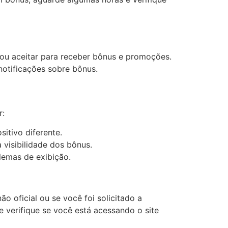
 ou aceitar para receber bônus e promoções.
notificações sobre bônus.
r:
itivo diferente.
visibilidade dos bônus.
lemas de exibição.
o oficial ou se você foi solicitado a
 verifique se você está acessando o site