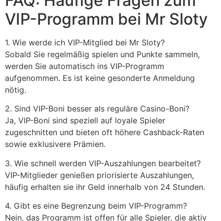
FAQ: Häufige Fragen zum
VIP-Programm bei Mr Sloty
1. Wie werde ich VIP-Mitglied bei Mr Sloty?
Sobald Sie regelmäßig spielen und Punkte sammeln,
werden Sie automatisch ins VIP-Programm
aufgenommen. Es ist keine gesonderte Anmeldung
nötig.
2. Sind VIP-Boni besser als reguläre Casino-Boni?
Ja, VIP-Boni sind speziell auf loyale Spieler
zugeschnitten und bieten oft höhere Cashback-Raten
sowie exklusivere Prämien.
3. Wie schnell werden VIP-Auszahlungen bearbeitet?
VIP-Mitglieder genießen priorisierte Auszahlungen,
häufig erhalten sie ihr Geld innerhalb von 24 Stunden.
4. Gibt es eine Begrenzung beim VIP-Programm?
Nein, das Programm ist offen für alle Spieler, die aktiv