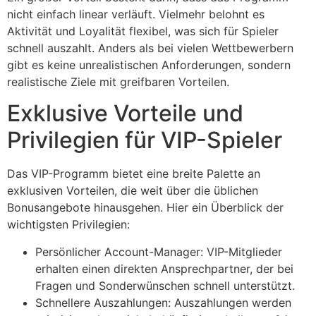
nicht einfach linear verläuft. Vielmehr belohnt es
Aktivität und Loyalität flexibel, was sich für Spieler
schnell auszahlt. Anders als bei vielen Wettbewerbern
gibt es keine unrealistischen Anforderungen, sondern
realistische Ziele mit greifbaren Vorteilen.
Exklusive Vorteile und
Privilegien für VIP-Spieler
Das VIP-Programm bietet eine breite Palette an
exklusiven Vorteilen, die weit über die üblichen
Bonusangebote hinausgehen. Hier ein Überblick der
wichtigsten Privilegien:
Persönlicher Account-Manager: VIP-Mitglieder
erhalten einen direkten Ansprechpartner, der bei
Fragen und Sonderwünschen schnell unterstützt.
Schnellere Auszahlungen: Auszahlungen werden