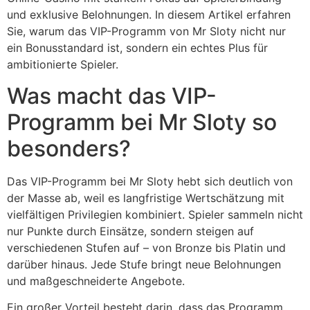
und exklusive Belohnungen. In diesem Artikel erfahren
Sie, warum das VIP-Programm von Mr Sloty nicht nur
ein Bonusstandard ist, sondern ein echtes Plus für
ambitionierte Spieler.
Was macht das VIP-
Programm bei Mr Sloty so
besonders?
Das VIP-Programm bei Mr Sloty hebt sich deutlich von
der Masse ab, weil es langfristige Wertschätzung mit
vielfältigen Privilegien kombiniert. Spieler sammeln nicht
nur Punkte durch Einsätze, sondern steigen auf
verschiedenen Stufen auf – von Bronze bis Platin und
darüber hinaus. Jede Stufe bringt neue Belohnungen
und maßgeschneiderte Angebote.
Ein großer Vorteil besteht darin, dass das Programm