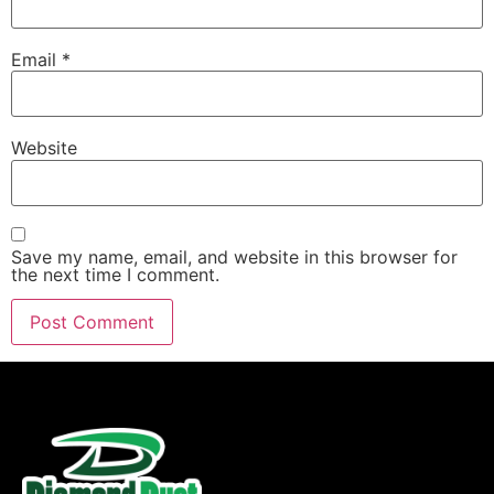
Email
*
Website
Save my name, email, and website in this browser for
the next time I comment.