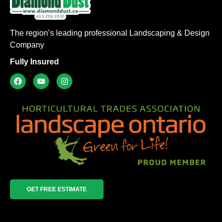
The region’s leading professional Landscaping & Design
Company
Fully Insured
GET FREE ESTIMATE