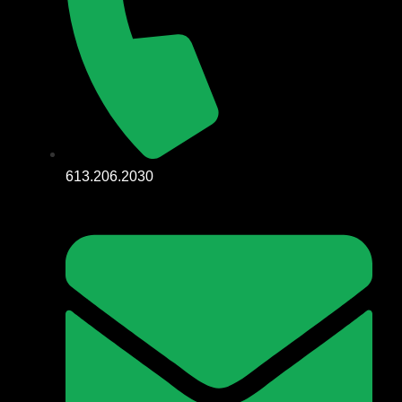
613.206.2030