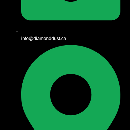
info@diamonddust.ca