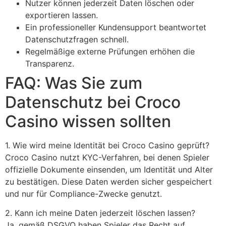
Nutzer können jederzeit Daten löschen oder
exportieren lassen.
Ein professioneller Kundensupport beantwortet
Datenschutzfragen schnell.
Regelmäßige externe Prüfungen erhöhen die
Transparenz.
FAQ: Was Sie zum
Datenschutz bei Croco
Casino wissen sollten
1. Wie wird meine Identität bei Croco Casino geprüft?
Croco Casino nutzt KYC-Verfahren, bei denen Spieler
offizielle Dokumente einsenden, um Identität und Alter
zu bestätigen. Diese Daten werden sicher gespeichert
und nur für Compliance-Zwecke genutzt.
2. Kann ich meine Daten jederzeit löschen lassen?
Ja, gemäß DSGVO haben Spieler das Recht auf