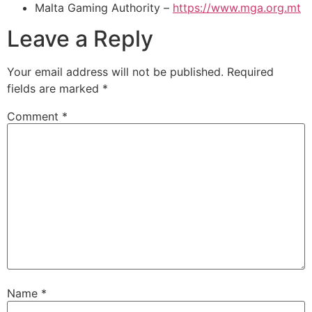
Malta Gaming Authority –
https://www.mga.org.mt
Leave a Reply
Your email address will not be published.
Required
fields are marked
*
Comment
*
Name
*