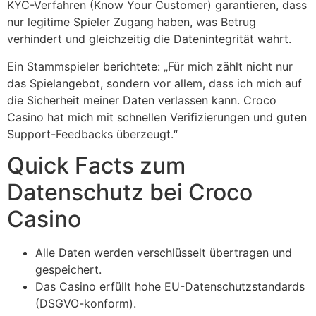
KYC-Verfahren (Know Your Customer) garantieren, dass
nur legitime Spieler Zugang haben, was Betrug
verhindert und gleichzeitig die Datenintegrität wahrt.
Ein Stammspieler berichtete: „Für mich zählt nicht nur
das Spielangebot, sondern vor allem, dass ich mich auf
die Sicherheit meiner Daten verlassen kann. Croco
Casino hat mich mit schnellen Verifizierungen und guten
Support-Feedbacks überzeugt.“
Quick Facts zum
Datenschutz bei Croco
Casino
Alle Daten werden verschlüsselt übertragen und
gespeichert.
Das Casino erfüllt hohe EU-Datenschutzstandards
(DSGVO-konform).